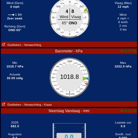
N
Wind (Gem)
Vlaag (Max)
NNW
NNO
4 mph
12 mph
NW
NO
4
8
WNW
ONO
1 Bft
Wind
Wind
Vlaag
W
E
Zeer zwak
4 mph =
6 km/h
65°
ONO
WZW
OZO
2 m/s
Richting (Gem)
3 kts
ZW
ZO
ONO 65°
ZZW
ZZO
Z
Grafieken
- Verwachting
Barometer - hPa
13:37:38
1000
Min
Max
997
1003
994
1006
1018.7 hPa
1022.0 hPa
991
1009
988
1012
Actuele
985
1015
1018.8
30.09 inHg
982
1018
979
1021
976
1024
973
1027
|
970
1030
964
1036
Grafieken
- Verwachting
- Kaart
Neerslag Vandaag - mm
13:37:38
2026
Laatste uur
682.5
0.0
Augustus
Snelh. /uur
0.0
0.3
0.000