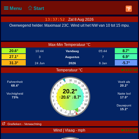
Menu
Start
°F
13:37:52
Zat 8 Aug 2026
Overwegend helder. Maximaal 23C. Wind uit het NW van 10 tot 15 mpu.
Max-Min Temperatuur °C
20.6°
8.7°
10:44
Vandaag
05:44
27.1°
6.9°
3
Augustus
7
31.3°
-5.7°
24 Jun
2026
6 Jan
Temperatuur °C
13:37:38
10
Fahrenheit
9
11
Voelt als
8
12
68.4°
20.2°
7
13
6
20.2°
14
5
15
Vochtigheid
Natte bol
↑
20.6°
↓
8.7°
4
16
73%
17.0°
3
17
2
18
Dauwpunt
1
19
15.2°
0
20
|
-1
21
-2
22
Grafieken
- Verwachting
Wind | Vlaag - mph
13:37:38