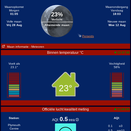
Maanopkomst
Maanondergang
Morgen
Vandaag
23%
01:05
18:03
Verlicht
Volle maan
Nieuwe maan
Vrij 28 Aug
Afnemende maan
Woe 12 Aug
Perseids
Maan informatie
- Meteoren
Binnen temperatuur °C
13:37:38
Voelt als
Vochtigheid
23.1°
58%
23°
Officiële lucht kwaliteit meting
11:00:00
0.5
Station
:
AQI
:
AQI:
eea
Plymouth
0.1
o3
Centre
0.5
pm10