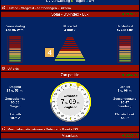
UV verwachting
5
Regen
0%
Historie
- Vliegveld
- Aardbevingen
- Bliksem
Solar - UV-Index - Lux
13:37:38
Zonnestraling
Ultraviolet
Herlderheid
478.06 W/m²
4 Index
57738 Lux
4
UV gids
Zon positie
13:37:47
11
13
Daglicht
Donker
10
14
14 u. 53 m.
9 u. 06 m.
09
15
08
16
Geschat:
07
17
Zonsopkomst
Zonsondergang
7
09
06
18
05:55
20:47
u.
m.
Morgen
05
19
Vandaag
daglicht
04
20
03
21
Azimuth
Elevatie hoek
02
22
187° Z
55.6°
01
23
Maan informatie
- Aurora
- Meteoren
- Kaart
- ISS
Maanfase
13:37:47