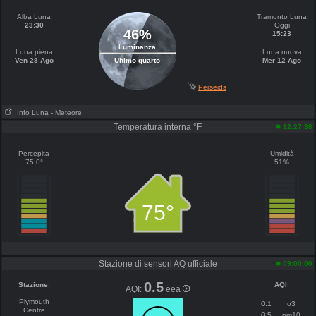
Alba Luna
Tramonto Luna
23:30
Oggi
46%
15:23
Luminanza
Luna piena
Luna nuova
Ven 28 Ago
Ultimo quarto
Mer 12 Ago
Perseids
Info Luna
- Meteore
Temperatura interna °F
12:27:38
Percepita
Umidità
75.0°
51%
75°
Stazione di sensori AQ ufficiale
09:00:00
0.5
Stazione
:
AQI
:
AQI:
eea
Plymouth
0.1
o3
Centre
0.5
pm10