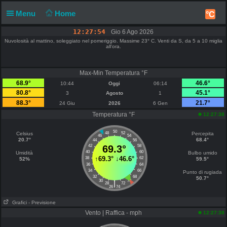
Menu
Home
°C
12:27:54
Gio 6 Ago 2026
Nuvolosità al mattino, soleggiato nel pomeriggio. Massime 23° C. Venti da S, da 5 a 10 miglia
all'ora.
Max-Min Temperatura °F
68.9°
46.6°
10:44
Oggi
06:14
80.8°
45.1°
3
Agosto
1
88.3°
21.7°
24 Giu
2026
6 Gen
Temperatura °F
12:27:38
50
Celsius
48
52
Percepita
46
54
20.7°
68.4°
44
56
42
69.3°
58
40
60
Umidità
Bulbo umido
↑
69.3°
↓
46.6°
38
62
52%
59.5°
36
64
34
66
Punto di rugiada
32
68
50.7°
30
70
|
28
72
26
74
Grafici
- Previsione
Vento | Raffica - mph
12:27:38