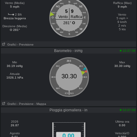
N
Vento (Media)
Raffica (Max)
NNO
NNE
5 mph
9 mph
NO
NE
5
9
ONO
ENE
2 Bft
Vento
Vento
Raffica
O
E
Brezza leggera
5 mph =
9 km/h
281°
O
OSO
ESE
2 m/s
Direzione (Media)
5 kts
SW
SE
O 281°
SSW
SSE
S
Grafici
- Previsione
Barometro - inHg
12:27:38
29.5
Min
Max
30.19 inHg
30.30 inHg
29.0
30.0
Attuale
30.30
1026.1 hPa
28.5
30.5
28.0
31.0
|
27.5
31.5
Grafici
- Previsione
- Mappa
Pioggia giornaliera - in
12:27:38
2026
Ultima ora
26.87
0.00
Agosto
Velocità/O
0.00
0.01
0.000