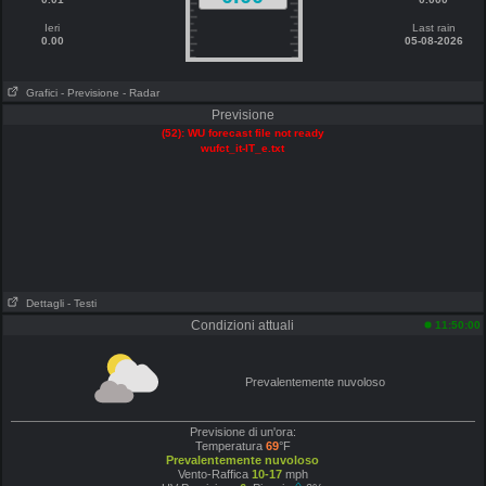
Ieri
Last rain
0.00
05-08-2026
Grafici
- Previsione
- Radar
Previsione
(52): WU forecast file not ready
wufct_it-IT_e.txt
Dettagli
- Testi
Condizioni attuali
11:50:00
Prevalentemente nuvoloso
Previsione di un'ora:
Temperatura
69
°F
Prevalentemente nuvoloso
Vento-Raffica
10-17
mph