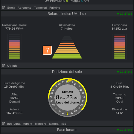
UV Previsione
6
Pioggia
0%
Storia
- Aeroporto
- Terremoti
- Fulmine
Solare - Indice UV - Lux
12:27:38
Radiazione solare
Ultravioletto
Luminosità
779.56 W/m²
7 Indice
94152 Lux
7
UV Info
Posizione del sole
12:27:48
11
13
Luce del giorno
Buio
10
14
15 Ore00 Min.
8 Ore59 Min.
09
15
08
16
Stimato
07
17
Alba
Tramonto
8
23
06
18
05:52
20:50
Ore
Min.
Domani
05
19
Oggi
Luce del giorno
04
20
03
21
Azimut
Elevazione
02
22
157.4° SSE
54.6°
01
23
Info Luna
- Aurora
- Meteore
- Mappa
- ISS
Fase lunare
12:27:48