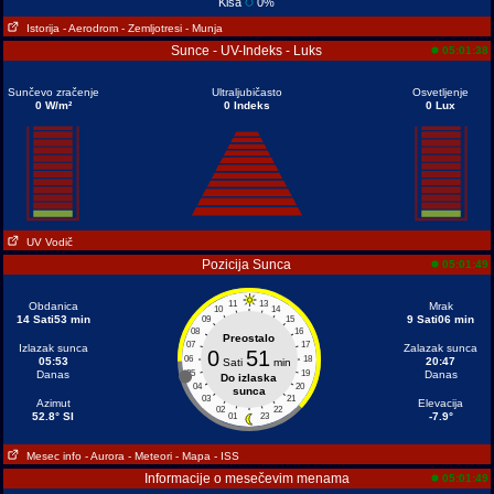
Kiša
0%
Istorija
- Aerodrom
- Zemljotresi
- Munja
Sunce - UV-Indeks - Luks
05:01:38
Sunčevo zračenje
Ultraljubičasto
Osvetljenje
0 W/m²
0 Indeks
0 Lux
UV Vodič
Pozicija Sunca
05:01:49
11
13
Obdanica
Mrak
10
14
14 Sati53 min
9 Sati06 min
09
15
08
16
Preostalo
07
17
Izlazak sunca
Zalazak sunca
0
51
06
18
05:53
20:47
Sati
min
Danas
05
19
Danas
Do izlaska
04
20
sunca
03
21
Azimut
Elevacija
02
22
52.8° SI
-7.9°
01
23
Mesec info
- Aurora
- Meteori
- Mapa
- ISS
Informacije o mesečevim menama
05:01:49