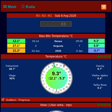
Meni
Kuća
°F
05:02:01
Sub 8 Avg 2026
Max-Min Temperatura °C
12.1°
9.3°
02:14
Danas
05:00
27.1°
6.9°
3
Avgusta
7
31.3°
-5.7°
24 Jun
2026
6 Jan
Temperatura °C
05:01:38
10
Fahrenheit
9
11
Osećaj
8
12
48.7°
8.7°
7
13
6
9.3°
14
5
15
Vlaga
Vlažne sijalice
↑
12.1°
↓
9.3°
4
16
92%
8.4°
3
17
2
18
Tačka Rose
1
19
8.1°
0
20
|
-1
21
-2
22
Grafikoni
- Prognoza
Vetar | Udar vetra - mps
05:01:38