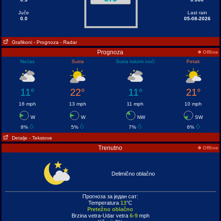
Juče
Last rain
0.0
05-08-2026
Grafikoni
- Prognoza
- Radar
Prognoza
Offline
Noćas
Sutra
Sutra tokom noći
Petak
11°
22°
11°
21°
16 mph
13 mph
11 mph
10 mph
W
W
NW
SW
8%
5%
7%
6%
Detalje
- Tekstove
Trenutno
Offline
Delimično oblačno
Прогноза за један сат:
Temperatura
13
°C
Pretežno oblačno
Brzina vetra-Udar vetra
6-9
mph