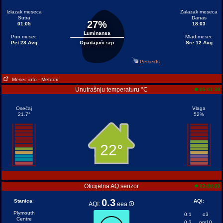
Izlazak meseca
Zalazak meseca
Sutra
Danas
27%
01:05
18:03
Luminansa
Pun mesec
Mlad mesec
Pet 28 Avg
Opadajući srp
Sre 12 Avg
Perseids
Mesec info
- Meteori
Unutrašnju temperaturu °C
05:01:38
Osećaj
Vlaga
21.7°
52%
22°
Oficijelna AQ senzor
03:00:00
0.3
Stanica
:
AQI
:
AQI:
eea
Plymouth
0.1
o3
Centre
0.3
pm10