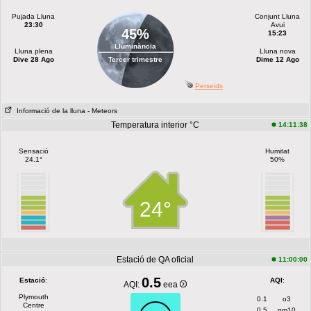
Pujada Lluna
Conjunt Lluna
23:30
Avui
45%
15:23
Lluminància
Lluna plena
Lluna nova
Dive 28 Ago
Tercer trimestre
Dime 12 Ago
Perseids
Informació de la lluna
- Meteors
Temperatura interior °C
14:11:38
Sensació
Humitat
24.1°
50%
24°
Estació de QA oficial
11:00:00
0.5
Estació
:
AQI
:
AQI:
eea
Plymouth
0.1
o3
Centre
0.5
pm10