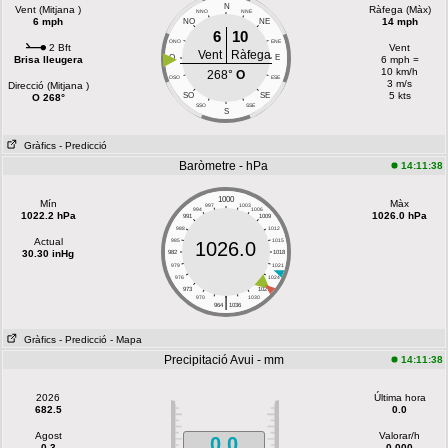
N
Vent (Mitjana )
Ràfega (Màx)
NNO
NNE
6 mph
14 mph
NO
NE
6
10
ONO
ENE
2 Bft
Vent
Vent
Ràfega
O
E
Brisa lleugera
6 mph =
10 km/h
268°
O
OSO
ESE
3 m/s
Direcció (Mitjana )
5 kts
SO
SE
O 268°
SSO
SSE
S
Gràfics
- Predicció
Baròmetre - hPa
14:11:38
1000
Mín
Màx
997
1003
994
1006
1022.2 hPa
1026.0 hPa
991
1009
988
1012
Actual
985
1015
1026.0
30.30 inHg
982
1018
979
1021
976
1024
973
1027
|
970
1030
964
1036
Gràfics
- Predicció
- Mapa
Precipitació Avui - mm
14:11:38
2026
Última hora
682.5
0.0
Agost
Valorar/h
0.0
0.3
0.000