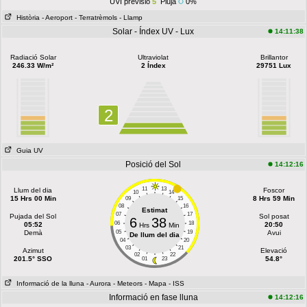
UVI previsió
5
Pluja
0%
Història
- Aeroport
- Terratrèmols
- Llamp
Solar - Índex UV - Lux
14:11:38
Radiació Solar
Ultraviolat
Brillantor
246.33 W/m²
2 Índex
29751 Lux
2
Guia UV
Posició del Sol
14:12:16
11
13
Llum del dia
Foscor
10
14
15 Hrs 00 Min
8 Hrs 59 Min
09
15
08
16
Estimat
07
17
Pujada del Sol
Sol posat
6
38
06
18
05:52
20:50
Hrs
Min
Demà
05
19
Avui
De llum del dia
04
20
03
21
Azimut
Elevació
02
22
201.5° SSO
54.8°
01
23
Informació de la lluna
- Aurora
- Meteors
- Mapa
- ISS
Informació en fase lluna
14:12:16