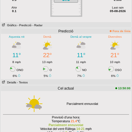
Ahir
Last rain
0.1
05-08-2026
Gràfics
- Predicció
- Radar
Predicció
Fora de línia
Aquesta nit
Demà
Demà al vespre
Divendres
11°
22°
11°
21°
8 mph
13 mph
11 mph
10 mph
ONO
O
NO
OSO
6%
5%
7%
6%
Detalls
- Textos
Cel actual
13:50:00
Parcialment ennuvolat
Previsió d’una hora:
Temperatura
21.4
°C
Parcialment ennuvolat
Velocitat del vent-Ràfega
14-21
mph