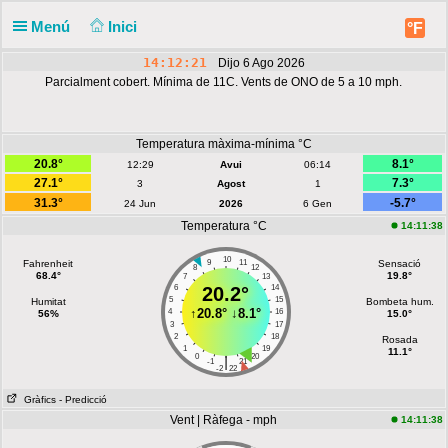
Menú
Inici
°F
14:12:21
Dijo 6 Ago 2026
Parcialment cobert. Mínima de 11C. Vents de ONO de 5 a 10 mph.
Temperatura màxima-mínima °C
20.8°
8.1°
12:29
Avui
06:14
27.1°
7.3°
3
Agost
1
31.3°
-5.7°
24 Jun
2026
6 Gen
Temperatura °C
14:11:38
10
Fahrenheit
9
11
Sensació
8
12
68.4°
19.8°
7
13
6
20.2°
14
5
15
Humitat
Bombeta hum.
↑
20.8°
↓
8.1°
4
16
56%
15.0°
3
17
2
18
Rosada
1
19
11.1°
0
20
|
-1
21
-2
22
Gràfics
- Predicció
Vent | Ràfega - mph
14:11:38