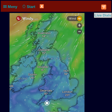
X
Meny
Start
°F
Live Dials