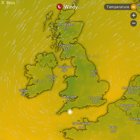
X
Blizu