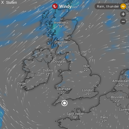
X
Sluiten